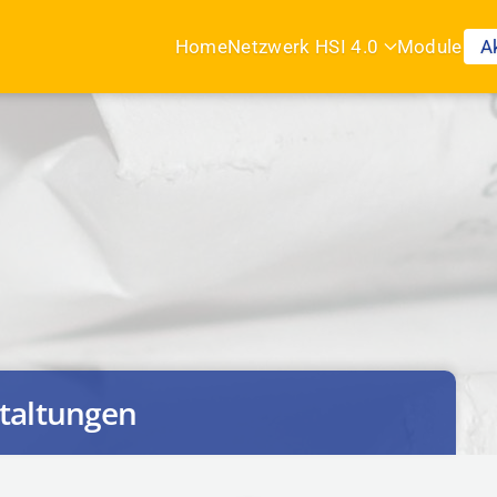
Home
Netzwerk HSI 4.0
Module
A
taltungen