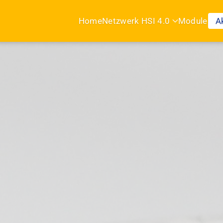
Home
Netzwerk HSI 4.0
Module
A