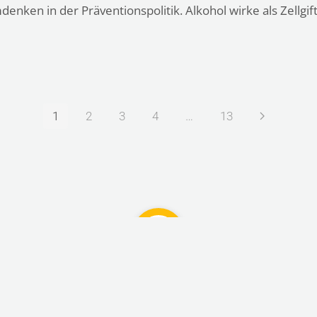
en in der Präventionspolitik. Alkohol wirke als Zellgift
1
2
3
4
…
13