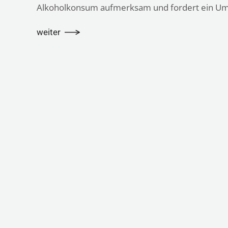
Alkoholkonsum aufmerksam und fordert ein Umdenk
weiter
Das Vorhaben Koordination im Netzwerk "Haftvermeidung
durch soziale Integration" wird gefördert durch das
Ministerium der Justiz und für Digitalisierung des Landes